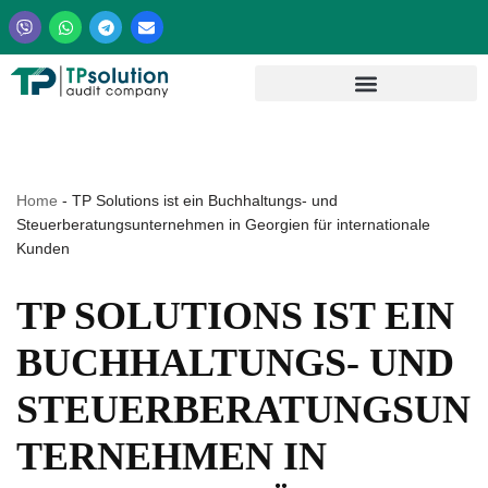
Zum
Inhalt
springen
Home
-
TP Solutions ist ein Buchhaltungs- und
Steuerberatungsunternehmen in Georgien für internationale
Kunden
TP SOLUTIONS IST EIN
BUCHHALTUNGS- UND
STEUERBERATUNGSUN
TERNEHMEN IN