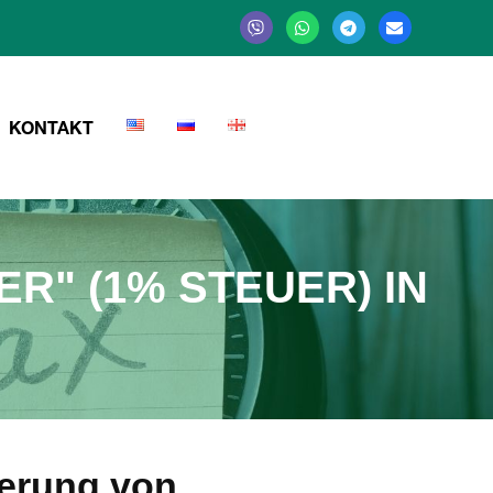
KONTAKT
R" (1% STEUER) IN
ierung von