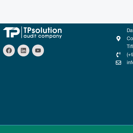
Da
Co
Tif
(+
in