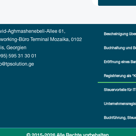
vid-Aghmashenebeli-Allee 61,
Bescheinigung über
working-Büro Terminal Mozaika, 0102
lis, Georgien
Buchhaltung und Be
995) 595 31 30 01
Eröffnung eines Ba
fo@tpsolution.ge
Registrierung als “
Steuervorteile für 
Unternehmensregist
Buchführung, Steue
© 2015-2026 Alle Rechte vorbehalten.