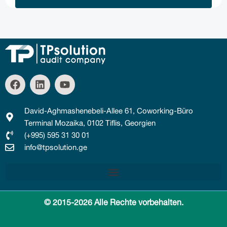
David-Aghmashenebeli-Allee 61, Coworking-Büro
Terminal Mozaika, 0102 Tiflis, Georgien
(+995) 595 31 30 01
info@tpsolution.ge
Buchführung, Steuererklärungen und Finanzberichterstattung in Georgien
© 2015-2026 Alle Rechte vorbehalten.