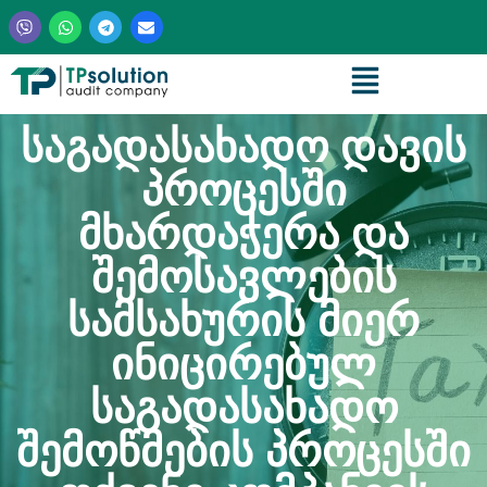
Skip
to
content
ᲡᲐᲒᲐᲓᲐᲡᲐᲮᲐᲓᲝ ᲓᲐᲕᲘᲡ
ᲞᲠᲝᲪᲔᲡᲨᲘ
ᲛᲮᲐᲠᲓᲐᲭᲔᲠᲐ ᲓᲐ
ᲨᲔᲛᲝᲡᲐᲕᲚᲔᲑᲘᲡ
ᲡᲐᲛᲡᲐᲮᲣᲠᲘᲡ ᲛᲘᲔᲠ
ᲘᲜᲘᲪᲘᲠᲔᲑᲣᲚ
ᲡᲐᲒᲐᲓᲐᲡᲐᲮᲐᲓᲝ
ᲨᲔᲛᲝᲬᲛᲔᲑᲘᲡ ᲞᲠᲝᲪᲔᲡᲨᲘ