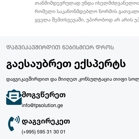
თანმიმდევრულად უნდა იხელმძღვანელოთ. 
რომელი საკანონმდებლო ნორმის გათვალი
ყველა შემთხვევაში, უპირობოდ არ არის უპ
ᲓᲐᲒᲕᲘᲙᲐᲕᲨᲘᲠᲓᲘᲗ ᲜᲔᲑᲘᲡᲛᲘᲔᲠ ᲓᲠᲝᲡ
ᲒᲐᲔᲡᲐᲣᲑᲠᲔᲗ ᲔᲥᲡᲞᲔᲠᲢᲡ
დაგვიკავშირდით და მიიღეთ კონსულტაცია თიფი სოლ
ᲛᲝᲒᲕᲬᲔᲠᲔᲗ
info@tpsolution.ge
ᲓᲐᲒᲕᲘᲠᲔᲙᲔᲗ
(+995) 595 31 30 01