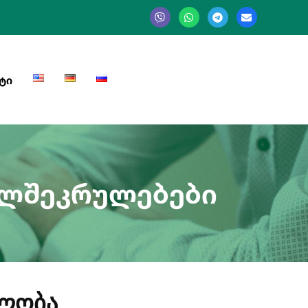
ᲢᲘ
ᲔᲚᲨᲔᲙᲠᲣᲚᲔᲑᲔᲑᲘ
ბლობა