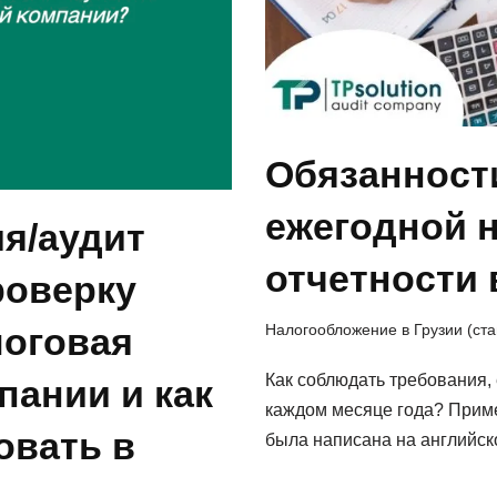
Обязанности
ежегодной 
я/аудит
отчетности 
роверку
логовая
Налогообложение в Грузии (ста
Как соблюдать требования, 
пании и как
каждом месяце года? Приме
овать в
была написана на английс