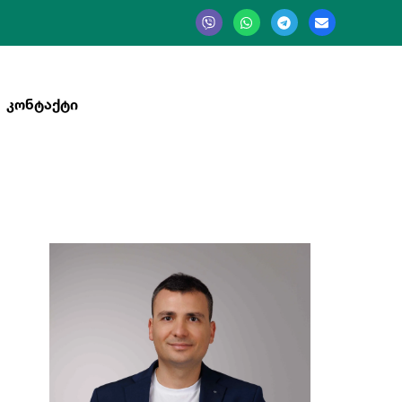
ᲙᲝᲜᲢᲐᲥᲢᲘ