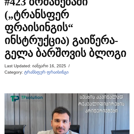
#423 ᲑᲠᲫᲐᲜᲔᲑᲐᲨᲘ
(„ᲢᲠᲐᲜᲡᲤᲔᲠ
ᲤᲠᲐᲘᲡᲘᲜᲒᲘᲡ“
ᲘᲜᲡᲢᲠᲣᲥᲪᲘᲐ) ᲒᲐᲘᲬᲔᲠᲐ-
ᲒᲔᲚᲐ ᲑᲐᲠᲨᲝᲕᲘᲡ ᲑᲚᲝᲒᲘ
Last Updated:
იანვარი 16, 2025
Category:
ტრანსფერ ფრაისინგი