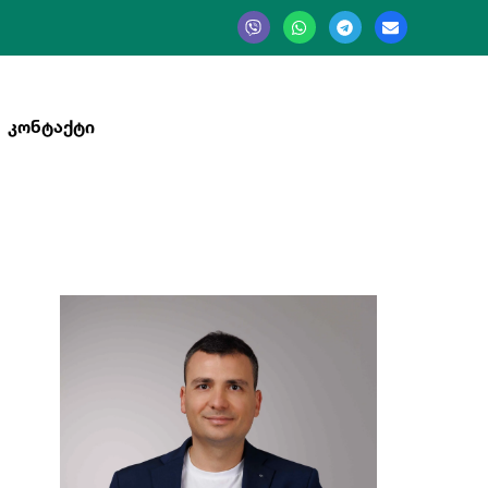
ᲙᲝᲜᲢᲐᲥᲢᲘ