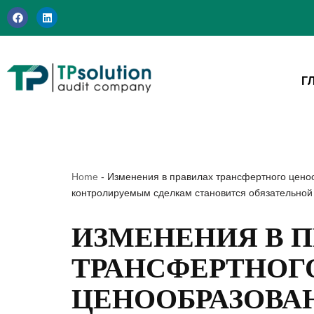
Перейти
к
содержимому
Г
Home
-
Изменения в правилах трансфертного ценоо
контролируемым сделкам становится обязательной
ИЗМЕНЕНИЯ В 
ТРАНСФЕРТНОГ
ЦЕНООБРАЗОВАН