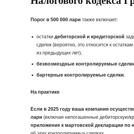
Налогового кодекса Г
Порог в 500 000 лари
также включает:
остатки
дебиторской и кредиторской
зад
сделок (вероятно, это относится к остатк
из предыдущих лет),
безвозмездные контролируемые сделк
бартерные контролируемые сделки
.
На практике
Если в 2025 году ваша компания осущест
лари
(включая непогашенные дебиторскую/кр
приложение к мартовской декларации по 
об этих контролируемых сделках.